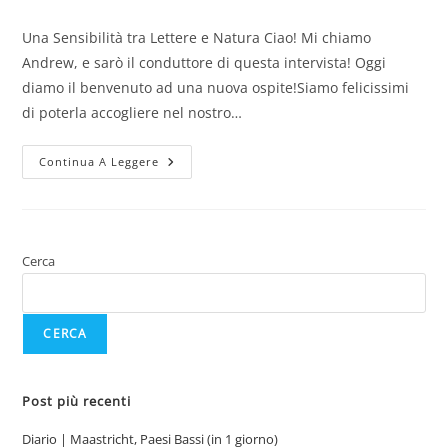
dell'articolo:
dell'articolo:
Una Sensibilità tra Lettere e Natura Ciao! Mi chiamo
Andrew, e sarò il conduttore di questa intervista! Oggi
diamo il benvenuto ad una nuova ospite!Siamo felicissimi
di poterla accogliere nel nostro…
Intervista
Continua A Leggere
|
Renata
De
Santis
(scrittrice)
Cerca
CERCA
Post più recenti
Diario | Maastricht, Paesi Bassi (in 1 giorno)