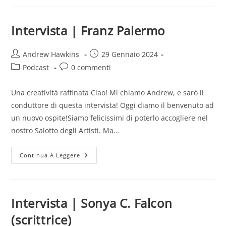
Fambono
(scrittrice)
Intervista | Franz Palermo
Autore
Articolo
Andrew Hawkins
29 Gennaio 2024
dell'articolo:
pubblicato:
Categoria
Commenti
Podcast
0 commenti
dell'articolo:
dell'articolo:
Una creatività raffinata Ciao! Mi chiamo Andrew, e sarò il
conduttore di questa intervista! Oggi diamo il benvenuto ad
un nuovo ospite!Siamo felicissimi di poterlo accogliere nel
nostro Salotto degli Artisti. Ma…
Intervista
Continua A Leggere
|
Franz
Palermo
Intervista | Sonya C. Falcon
(scrittrice)