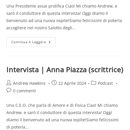
Una Presidente assai prolifica Ciao! Mi chiamo Andrew, e
sarò il conduttore di questa intervista! Oggi diamo il
benvenuto ad una nuova ospite!Siamo felicissimi di poterla
accogliere nel nostro Salotto degli…
Intervista
Continua A Leggere
|
Melania
Fusconi
(scrittrice)
Intervista | Anna Piazza (scrittrice)
Autore
Articolo
Categoria
Andrew Hawkins
22 Aprile 2024
Podcast
dell'articolo:
pubblicato:
dell'articolo:
Commenti
0 commenti
dell'articolo:
Una C.E.O. che parla di Amore e di Fisica Ciao! Mi chiamo
Andrew, e sarò il conduttore di questa intervista! Oggi
diamo il benvenuto ad una nuova ospite!Siamo felicissimi
di poterla…