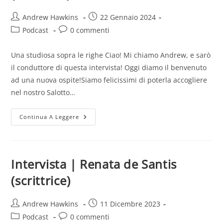
Autore
Articolo
Andrew Hawkins
22 Gennaio 2024
dell'articolo:
pubblicato:
Categoria
Commenti
Podcast
0 commenti
dell'articolo:
dell'articolo:
Una studiosa sopra le righe Ciao! Mi chiamo Andrew, e sarò
il conduttore di questa intervista! Oggi diamo il benvenuto
ad una nuova ospite!Siamo felicissimi di poterla accogliere
nel nostro Salotto…
Intervista
Continua A Leggere
|
Sonya
C.
Falcon
(scrittrice)
Intervista | Renata de Santis
(scrittrice)
Autore
Articolo
Andrew Hawkins
11 Dicembre 2023
dell'articolo:
pubblicato:
Categoria
Commenti
Podcast
0 commenti