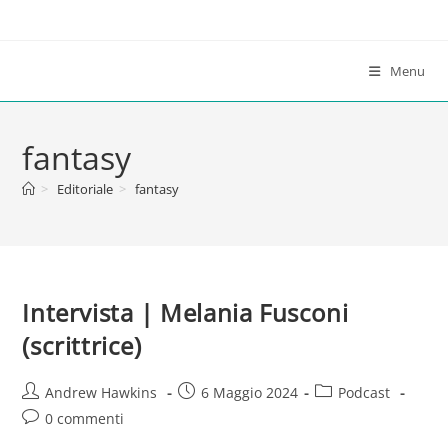
Salta
al
contenuto
Menu
fantasy
>
Editoriale
>
fantasy
Intervista | Melania Fusconi
(scrittrice)
Autore
Articolo
Categoria
Andrew Hawkins
6 Maggio 2024
Podcast
dell'articolo:
pubblicato:
dell'articolo:
Commenti
0 commenti
dell'articolo: