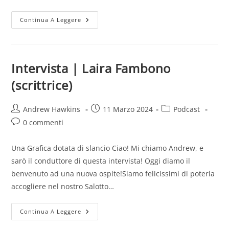
Intervista
Continua A Leggere
|
Anna
Piazza
(scrittrice)
Intervista | Laira Fambono
(scrittrice)
Autore
Articolo
Categoria
Andrew Hawkins
11 Marzo 2024
Podcast
dell'articolo:
pubblicato:
dell'articolo:
Commenti
0 commenti
dell'articolo:
Una Grafica dotata di slancio Ciao! Mi chiamo Andrew, e
sarò il conduttore di questa intervista! Oggi diamo il
benvenuto ad una nuova ospite!Siamo felicissimi di poterla
accogliere nel nostro Salotto…
Intervista
Continua A Leggere
|
Laira