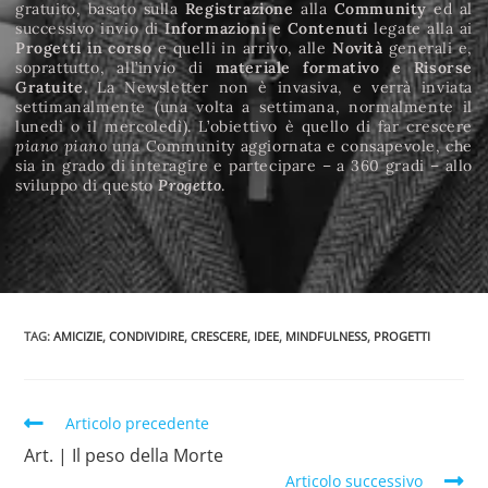
gratuito, basato sulla
Registrazione
alla
Community
ed al
successivo invio di
Informazioni e
Contenuti
legate alla ai
Progetti in corso
e quelli in arrivo, alle
Novità
generali e,
soprattutto, all’invio di
materiale formativo e Risorse
Gratuite
. La Newsletter non è invasiva, e verrà inviata
settimanalmente (una volta a settimana, normalmente il
lunedì o il mercoledì). L’obiettivo è quello di far crescere
piano piano
una Community aggiornata e consapevole, che
sia in grado di interagire e partecipare – a 360 gradi – allo
sviluppo di questo
Progetto
.
TAG
:
AMICIZIE
,
CONDIVIDIRE
,
CRESCERE
,
IDEE
,
MINDFULNESS
,
PROGETTI
Articolo precedente
Art. | Il peso della Morte
Articolo successivo