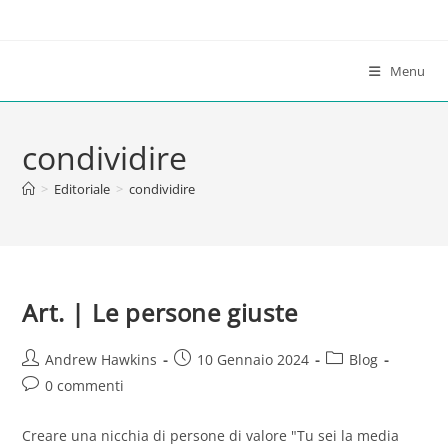
Salta
al
contenuto
Menu
condividire
>
Editoriale
>
condividire
Art. | Le persone giuste
Autore
Articolo
Categoria
Andrew Hawkins
10 Gennaio 2024
Blog
dell'articolo:
pubblicato:
dell'articolo:
Commenti
0 commenti
dell'articolo:
Creare una nicchia di persone di valore "Tu sei la media