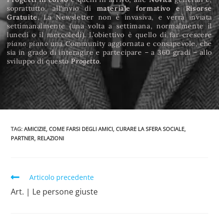
soprattutto, all’invio di
materiale formativo e Risorse
Gratuite
. La Newsletter non è invasiva, e verrà inviata
settimanalmente (una volta a settimana, normalmente il
lunedì o il mercoledì). L’obiettivo è quello di far crescere
piano piano
una Community aggiornata e consapevole, che
sia in grado di interagire e partecipare – a 360 gradi – allo
sviluppo di questo
Progetto
.
TAG
:
AMICIZIE
,
COME FARSI DEGLI AMICI
,
CURARE LA SFERA SOCIALE
,
PARTNER
,
RELAZIONI
Articolo precedente
Art. | Le persone giuste