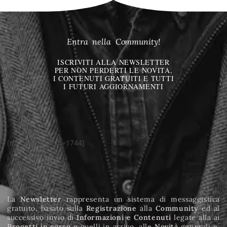
Entra nella Community!
ISCRIVITI ALLA NEWSLETTER
PER NON PERDERTI LE NOVITÀ,
I CONTENUTI GRATUITI E TUTTI
I FUTURI AGGIORNAMENTI
[mc4wp_form id=1744]
La
Newsletter
rappresenta un sistema di messaggistica
gratuito, basato sulla
Registrazione
alla
Community
ed al
successivo invio di
Informazioni e
Contenuti
legate alla ai
Progetti in corso
e quelli in arrivo, alle
Novità
generali e,