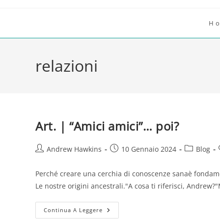
Salta
al
H
contenuto
relazioni
Art. | “Amici amici”… poi?
Autore
Articolo
Categoria
Andrew Hawkins
10 Gennaio 2024
Blog
dell'articolo:
pubblicato:
dell'articol
Perché creare una cerchia di conoscenze sanaè fondamenta
Le nostre origini ancestrali."A cosa ti riferisci, Andrew?
Art.
Continua A Leggere
|