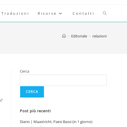
Attiva/disatt
Traduzioni
Risorse
Contatti
la
>
Editoriale
>
relazioni
ricerca
sul
Cerca
sito
CERCA
web
a?
Post più recenti
Diario | Maastricht, Paesi Bassi (in 1 giorno)