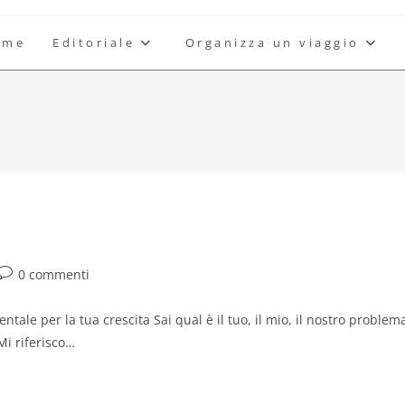
ome
Editoriale
Organizza un viaggio
Commenti
0 commenti
o:
dell'articolo:
le per la tua crescita Sai qual è il tuo, il mio, il nostro problem
"Mi riferisco…