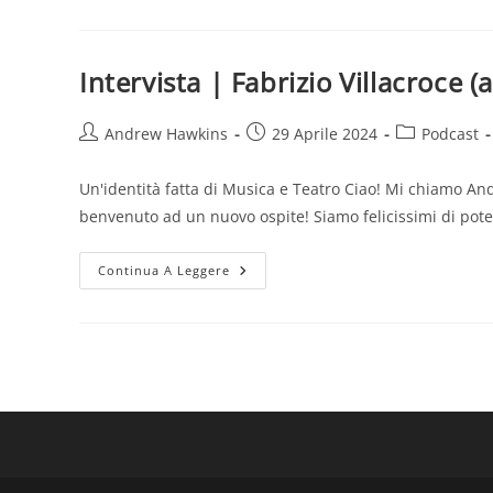
Walter
Nicoletti
(Attore
&
Regista)
Intervista | Fabrizio Villacroce (
Autore
Articolo
Categoria
Andrew Hawkins
29 Aprile 2024
Podcast
dell'articolo:
pubblicato:
dell'articolo:
Un'identità fatta di Musica e Teatro Ciao! Mi chiamo And
benvenuto ad un nuovo ospite! Siamo felicissimi di pote
Intervista
Continua A Leggere
|
Fabrizio
Villacroce
(attore)