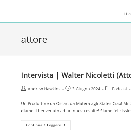
Salta
al
H
contenuto
attore
Intervista | Walter Nicoletti (Att
Autore
Articolo
Categoria
Andrew Hawkins
3 Giugno 2024
Podcast
dell'articolo:
pubblicato:
dell'articolo:
Un Produttore da Oscar, da Matera agli States Ciao! Mi 
diamo il benvenuto ad un nuovo ospite! Siamo felicissim
Intervista
Continua A Leggere
|