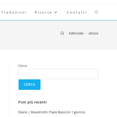
Attiva/disatt
Traduzioni
Risorse
Contatti
la
>
Editoriale
>
attore
ricerca
sul
Cerca
sito
CERCA
web
Post più recenti
Diario | Maastricht, Paesi Bassi (in 1 giorno)