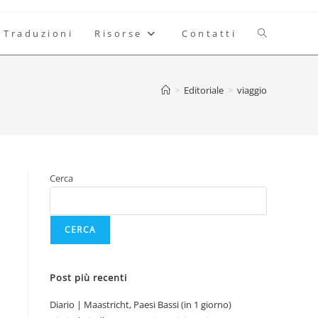
Attiva/disatt
Traduzioni
Risorse
Contatti
la
>
Editoriale
>
viaggio
ricerca
sul
Cerca
sito
CERCA
web
Post più recenti
Diario | Maastricht, Paesi Bassi (in 1 giorno)