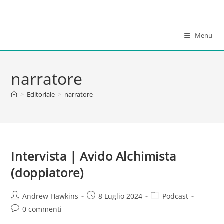
Salta
al
contenuto
Menu
narratore
>
Editoriale
>
narratore
Intervista | Avido Alchimista
(doppiatore)
Autore
Articolo
Categoria
Andrew Hawkins
8 Luglio 2024
Podcast
dell'articolo:
pubblicato:
dell'articolo:
Commenti
0 commenti
dell'articolo: