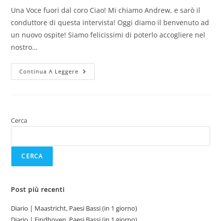
Una Voce fuori dal coro Ciao! Mi chiamo Andrew, e sarò il
conduttore di questa intervista! Oggi diamo il benvenuto ad
un nuovo ospite! Siamo felicissimi di poterlo accogliere nel
nostro…
Intervista
Continua A Leggere
|
Avido
Alchimista
(doppiatore)
Cerca
CERCA
Post più recenti
Diario | Maastricht, Paesi Bassi (in 1 giorno)
Diario | Eindhoven, Paesi Bassi (in 1 giorno)