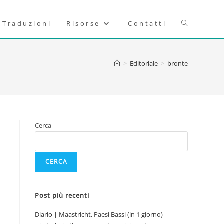
Attiva/disatt
Traduzioni
Risorse
Contatti
la
>
Editoriale
>
bronte
ricerca
sul
Cerca
sito
CERCA
web
Post più recenti
Diario | Maastricht, Paesi Bassi (in 1 giorno)