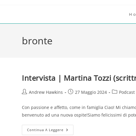
Salta
al
H
contenuto
bronte
Intervista | Martina Tozzi (scritt
Autore
Articolo
Categoria
Andrew Hawkins
27 Maggio 2024
Podcast
dell'articolo:
pubblicato:
dell'articolo
Con passione e affetto, come in famiglia Ciao! Mi chiamo
benvenuto ad una nuova ospite!Siamo felicissimi di pot
Intervista
Continua A Leggere
|