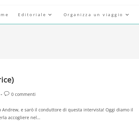
ome
Editoriale
Organizza un viaggio
rice)
Commenti
0 commenti
:
dell'articolo:
 Andrew, e sarò il conduttore di questa intervista! Oggi diamo il
erla accogliere nel…