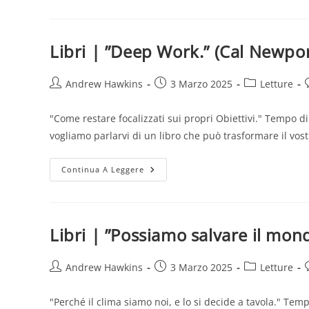
”Da
Zero
A
Uno.”
(Peter
Libri | ”Deep Work.” (Cal Newpor
Thiel)
Autore
Articolo
Categoria
Andrew Hawkins
3 Marzo 2025
Letture
dell'articolo:
pubblicato:
dell'articolo:
d
"Come restare focalizzati sui propri Obiettivi." Tempo di 
vogliamo parlarvi di un libro che può trasformare il vos
Libri
Continua A Leggere
|
”Deep
Work.”
(Cal
Newport)
Libri | ”Possiamo salvare il mond
Autore
Articolo
Categoria
Andrew Hawkins
3 Marzo 2025
Letture
dell'articolo:
pubblicato:
dell'articolo:
d
"Perché il clima siamo noi, e lo si decide a tavola." Tem