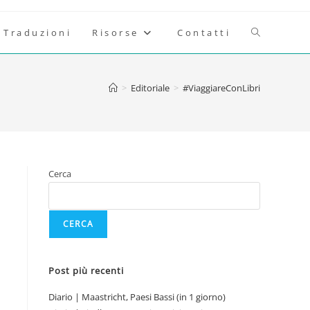
Attiva/disatt
Traduzioni
Risorse
Contatti
la
>
Editoriale
>
#ViaggiareConLibri
ricerca
sul
Cerca
sito
CERCA
web
Post più recenti
Diario | Maastricht, Paesi Bassi (in 1 giorno)