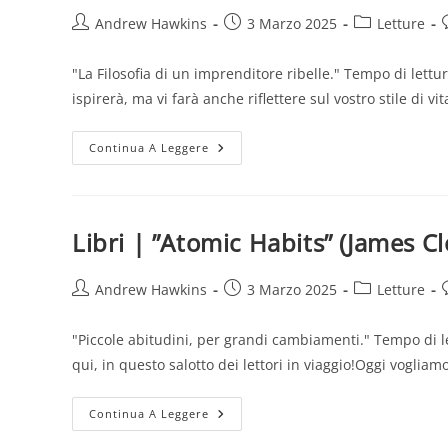
(M.
Manson)
Autore
Articolo
Categoria
Andrew Hawkins
3 Marzo 2025
Letture
dell'articolo:
pubblicato:
dell'articolo:
d
"La Filosofia di un imprenditore ribelle." Tempo di lett
ispirerà, ma vi farà anche riflettere sul vostro stile di vi
Libri
Continua A Leggere
|
”Let
My
People
Go
Surfing”
Libri | ”Atomic Habits” (James Cl
(Y.
Chouinard)
Autore
Articolo
Categoria
Andrew Hawkins
3 Marzo 2025
Letture
dell'articolo:
pubblicato:
dell'articolo:
d
"Piccole abitudini, per grandi cambiamenti." Tempo di let
qui, in questo salotto dei lettori in viaggio!Oggi vogliam
Libri
Continua A Leggere
|
”Atomic