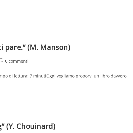
 ti pare.” (M. Manson)
Commenti
0 commenti
ell'articolo:
Tempo di lettura: 7 minutiOggi vogliamo proporvi un libro davvero
g” (Y. Chouinard)