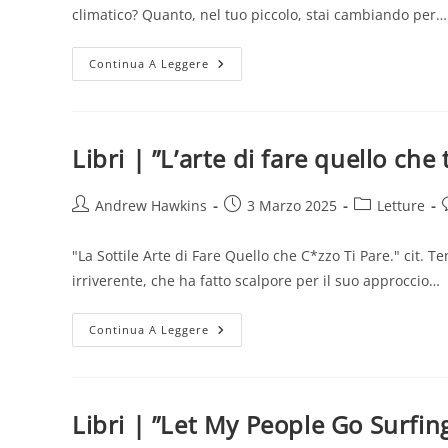
climatico? Quanto, nel tuo piccolo, stai cambiando per…
Libri
Continua A Leggere
|
”Possiamo
Salvare
Il
Mondo
Prima
Libri | ”L’arte di fare quello che
Di
Cena.”
(J.
Foer)
Autore
Articolo
Categoria
Andrew Hawkins
3 Marzo 2025
Letture
dell'articolo:
pubblicato:
dell'articolo:
d
"La Sottile Arte di Fare Quello che C*zzo Ti Pare." cit. 
irriverente, che ha fatto scalpore per il suo approccio…
Libri
Continua A Leggere
|
”L’arte
Di
Fare
Quello
Che
Libri | ”Let My People Go Surfin
Ti
Pare.”