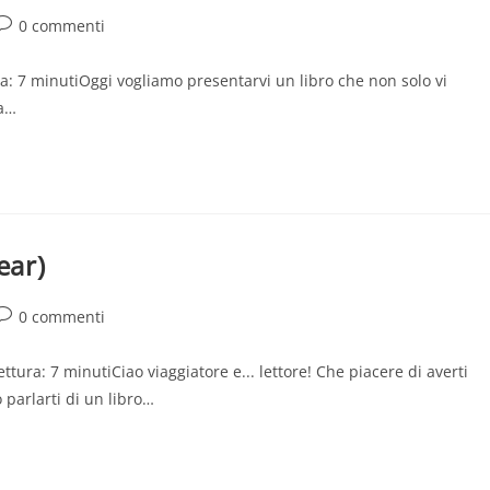
Commenti
0 commenti
ell'articolo:
ura: 7 minutiOggi vogliamo presentarvi un libro che non solo vi
ta…
ear)
Commenti
0 commenti
ell'articolo:
tura: 7 minutiCiao viaggiatore e... lettore! Che piacere di averti
o parlarti di un libro…