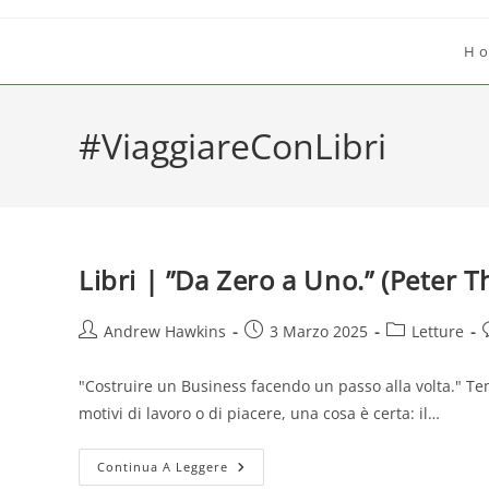
Salta
al
H
contenuto
#ViaggiareConLibri
Libri | ”Da Zero a Uno.” (Peter Th
Autore
Articolo
Categoria
Andrew Hawkins
3 Marzo 2025
Letture
dell'articolo:
pubblicato:
dell'articolo:
d
"Costruire un Business facendo un passo alla volta." Te
motivi di lavoro o di piacere, una cosa è certa: il…
Libri
Continua A Leggere
|