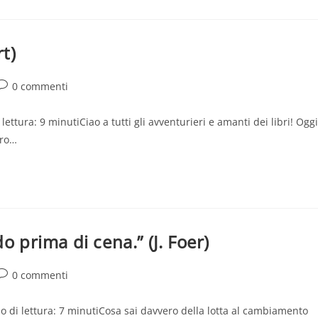
t)
Commenti
0 commenti
ell'articolo:
lettura: 9 minutiCiao a tutti gli avventurieri e amanti dei libri! Oggi
tro…
o prima di cena.” (J. Foer)
Commenti
0 commenti
ell'articolo:
po di lettura: 7 minutiCosa sai davvero della lotta al cambiamento