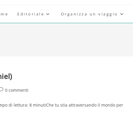
ome
Editoriale
Organizza un viaggio
iel)
Commenti
0 commenti
ell'articolo:
mpo di lettura: 8 minutiChe tu stia attraversando il mondo per