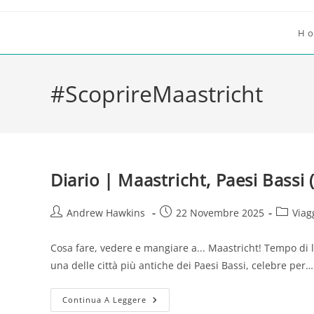
Salta
al
H
contenuto
#ScoprireMaastricht
Diario | Maastricht, Paesi Bassi 
Autore
Articolo
Categor
Andrew Hawkins
22 Novembre 2025
Viag
dell'articolo:
pubblicato:
dell'arti
Cosa fare, vedere e mangiare a... Maastricht! Tempo di l
una delle città più antiche dei Paesi Bassi, celebre per…
Diario
Continua A Leggere
|