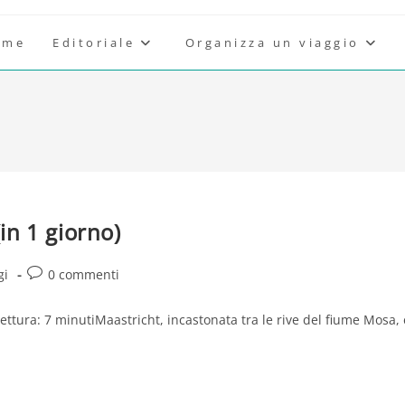
ome
Editoriale
Organizza un viaggio
(in 1 giorno)
ia
Commenti
gi
0 commenti
colo:
dell'articolo:
ettura: 7 minutiMaastricht, incastonata tra le rive del fiume Mosa, 