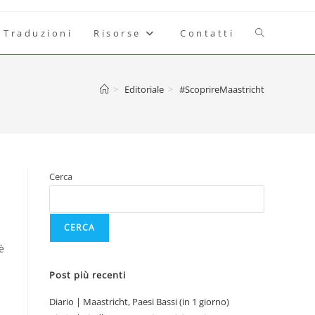
Attiva/disatt
Traduzioni
Risorse
Contatti
la
>
Editoriale
>
#ScoprireMaastricht
ricerca
sul
Cerca
sito
CERCA
web
è
Post più recenti
Diario | Maastricht, Paesi Bassi (in 1 giorno)