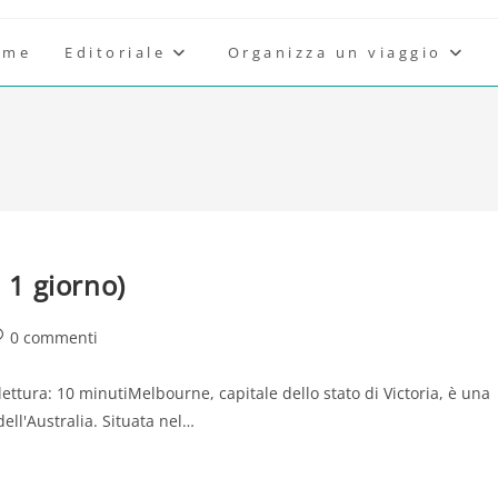
ome
Editoriale
Organizza un viaggio
 1 giorno)
ommenti
0 commenti
ll'articolo:
ttura: 10 minutiMelbourne, capitale dello stato di Victoria, è una
ell'Australia. Situata nel…