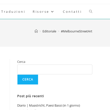
Attiva/disatt
Traduzioni
Risorse
Contatti
la
>
Editoriale
>
#MelbourneStreetArt
ricerca
sul
Cerca
sito
CERCA
web
Post più recenti
Diario | Maastricht, Paesi Bassi (in 1 giorno)