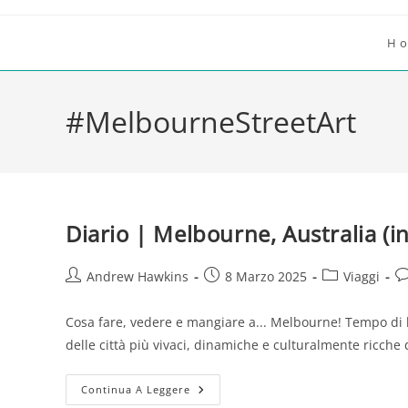
Salta
al
H
contenuto
#MelbourneStreetArt
Diario | Melbourne, Australia (in
Autore
Articolo
Categoria
C
Andrew Hawkins
8 Marzo 2025
Viaggi
dell'articolo:
pubblicato:
dell'articolo:
de
Cosa fare, vedere e mangiare a... Melbourne! Tempo di le
delle città più vivaci, dinamiche e culturalmente ricche d
Diario
Continua A Leggere
|