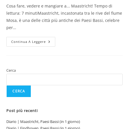
Cosa fare, vedere e mangiare a... Maastricht! Tempo di
lettura: 7 minutiMaastricht, incastonata tra le rive del fiume
Mosa, è una delle città più antiche dei Paesi Bassi, celebre
per…
Diario
Continua A Leggere
|
Maastricht,
Paesi
Bassi
(in
1
Giorno)
Cerca
CERCA
Post più recenti
Diario | Maastricht, Paesi Bassi (in 1 giorno)
Diario | Eindhoven, Paesi Bassi (in 1 giorno)