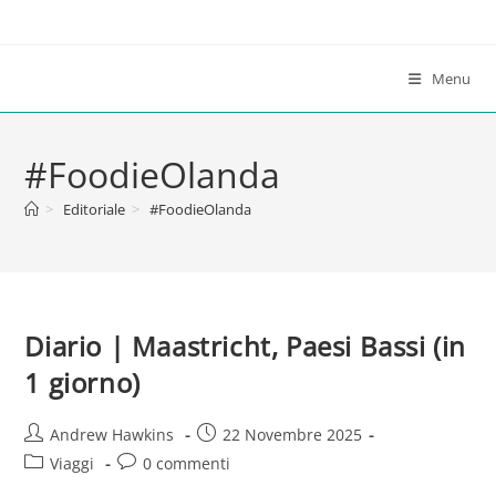
Salta
al
contenuto
Menu
#FoodieOlanda
>
Editoriale
>
#FoodieOlanda
Diario | Maastricht, Paesi Bassi (in
1 giorno)
Autore
Articolo
Andrew Hawkins
22 Novembre 2025
dell'articolo:
pubblicato:
Categoria
Commenti
Viaggi
0 commenti
dell'articolo:
dell'articolo: